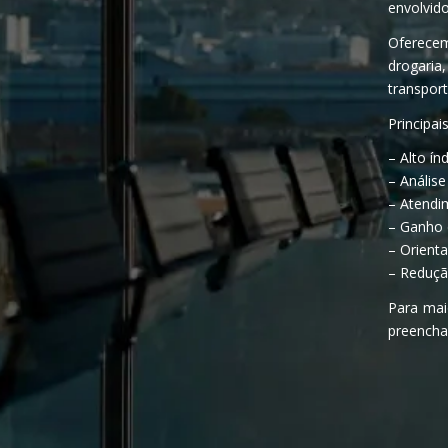
envolvid
Oferece
drogari
transport
Principai
– Alto ín
– Anális
– Atendim
– Ganho 
– Orienta
– Reduçã
Para mai
preencha