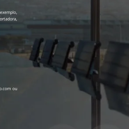
exemplo,
rtadora,
up.com ou