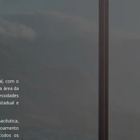
al, com o
da área da
cessidades
stadual e
macêutica,
içoamento
 todos os