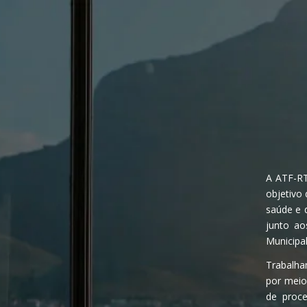
A ATF-RT
objetivo 
saúde e d
junto ao
Municipal
Trabalham
por meio
de proce