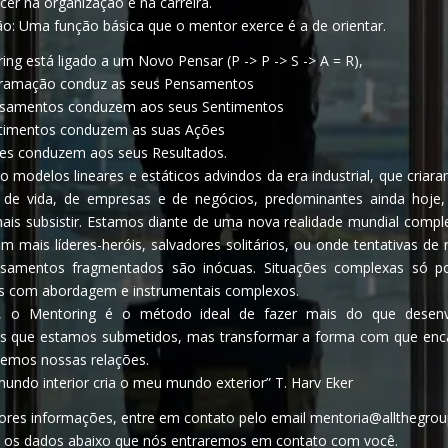
cer na organização e na carreira.
ão: Uma função básica que o mentor exerce é a de orientar.
ng está ligado a um Novo Pensar (P -> P -> S -> A = R),
ramação conduz as seus Pensamentos
samentos conduzem aos seus Sentimentos
timentos conduzem as suas Ações
es conduzem aos seus Resultados.
 modelos lineares e estáticos advindos da era industrial, que criar
de vida, de empresas e de negócios, predominantes ainda hoje
is subsistir. Estamos diante de uma nova realidade mundial compl
 mais líderes-heróis, salvadores solitários, ou onde tentativas de
samentos fragmentados são inócuas. Situações complexas só p
as com abordagem e instrumentais complexos.
o, o Mentoring é o método ideal de fazer mais do que desenv
s que estamos submetidos, mas transformar a forma com que en
emos nossas relações.
undo interior cria o meu mundo exterior” T. Harv Eker
ores informações, entre em contato pelo email mentoria@allthegro
 os dados abaixo que nós entraremos em contato com você.