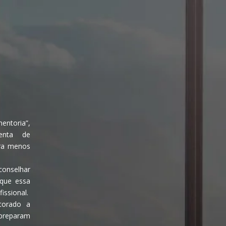
entoria”,
enta de
tra menos
aconselhar
que essa
issional.
torado a
 preparam