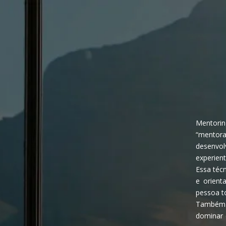
Mentorin
“mento
desenvol
experient
Essa técn
e orien
pessoa t
Também 
dominar 