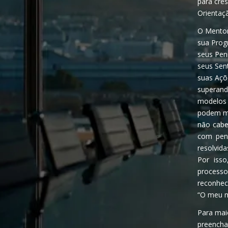
para cres
Orientaç
O Mentori
sua Prog
seus Pen
seus Sen
suas Açõ
superando
modelos 
podem ma
não cabem
com pen
resolvid
Por iss
processo
reconhec
“O meu m
Para mai
preencha