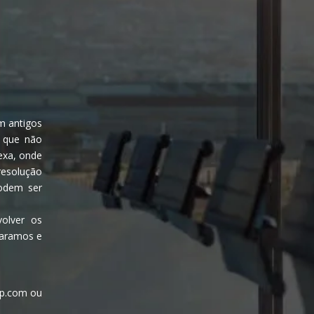
am antigos
, que não
exa, onde
 resolução
odem ser
olver os
caramos e
up.com ou